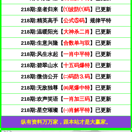
218期:皇者归来【
⑴波防⑴码
】已更新
218期:精英高手【
公式⑤码
】规律平特
218期:温暖阳光【
大神杀二肖
】已更新
218期:生意兴隆【
合数单与双
】已更新
218期:风生水起【
一肖中平特
】已更新
218期:碧翠山水【
十五码爆特
】已更新
218期:微信公开【
㈡码防⒊码
】已更新
218期:无敌独尊【
㈣尾爆中特
】已更新
218期:欢声笑语【
一肖加三码
】已更新
218期:星空璀璨【
㈠肖解平特
】已更新
纵有资料万万家，跟本站才是大赢家。