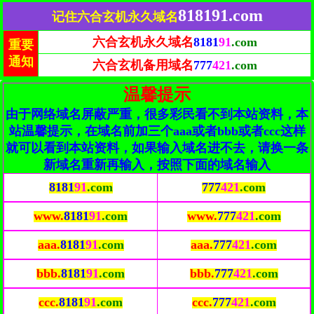
818191.com
记住六合玄机永久域名
六合玄机永久域名
8181
91
.com
重要
通知
六合玄机备用域名
777
421
.com
温馨提示
由于网络域名屏蔽严重，很多彩民看不到本站资料，本
站温馨提示，在域名前加三个aaa或者bbb或者ccc这样
就可以看到本站资料，如果输入域名进不去，请换一条
新域名重新再输入，按照下面的域名输入
8181
91
.com
777
421
.com
www.
8181
91
.com
www.
777
421
.com
aaa.
8181
91
.com
aaa.
777
421
.com
bbb.
8181
91
.com
bbb.
777
421
.com
ccc.
8181
91
.com
ccc.
777
421
.com