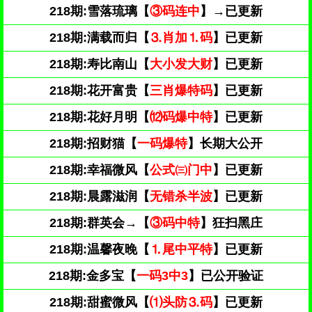
218期:雪落琉璃【
③码连中
】→已更新
218期:满载而归【
⒊肖加⒈码
】已更新
218期:寿比南山【
大小发大财
】已更新
218期:花开富贵【
三肖爆特码
】已更新
218期:花好月明【
⑿码爆中特
】已更新
218期:招财猫【
一码爆特
】长期大公开
218期:幸福微风【
公式㈢门中
】已更新
218期:晨露滋润【
无错杀半波
】已更新
218期:群英会→【
③码中特
】狂扫黑庄
218期:温馨夜晚【
⒈尾中平特
】已更新
218期:金多宝【
一码3中3
】已公开验证
218期:甜蜜微风【
⑴头防⒊码
】已更新