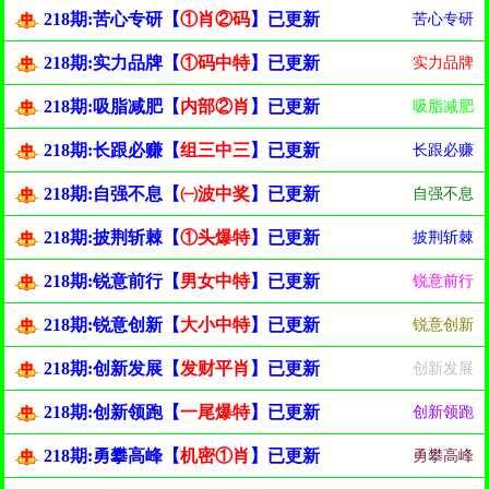
218期:苦心专研【
①肖②码
】已更新
苦心专研
218期:实力品牌【
①码中特
】已更新
实力品牌
218期:吸脂减肥【
内部②肖
】已更新
吸脂减肥
218期:长跟必赚【
组三中三
】已更新
长跟必赚
218期:自强不息【
㈠波中奖
】已更新
自强不息
218期:披荆斩棘【
①头爆特
】已更新
披荆斩棘
218期:锐意前行【
男女中特
】已更新
锐意前行
218期:锐意创新【
大小中特
】已更新
锐意创新
218期:创新发展【
发财平肖
】已更新
创新发展
218期:创新领跑【
一尾爆特
】已更新
创新领跑
218期:勇攀高峰【
机密①肖
】已更新
勇攀高峰