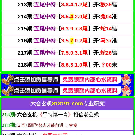
213期:
五尾中特
【
3.8.4.1.2尾
】
开
:
猴35
错
214期:
五尾中特
【
8.5.
4
.2.0尾
】
开
:
兔04
准
215期:
五尾中特
【
6.3.9.7.8尾
】
开
:
蛇14
错
216期:
五尾中特
【
3.5.
7
.0.2尾
】
开
:
马37
准
217期:
五尾中特
【
7.5.0.3.1尾
】
开
:
蛇26
错
218期:
五尾中特
【
8.6.3.1.0尾
】
开
:
？00
未
六合玄机
818191.com
专业研究
218期
:六合玄机
《
平特爆一肖
》
相信老公式
218期
:
２肖+四码¤努力才能前进 ！💎💎