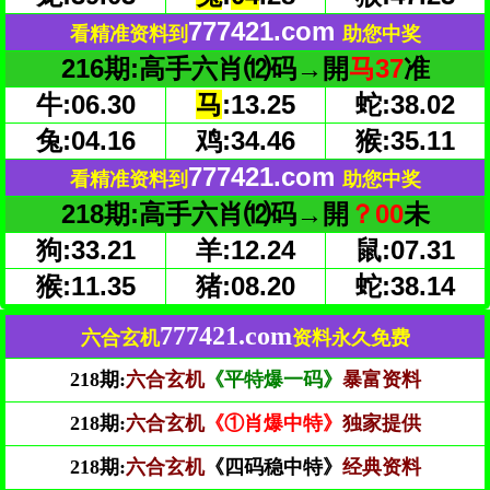
777421.com
看精准资料到
助您中奖
216期:高手六肖⑿码→開
马37
准
牛:06.30
马
:13.25
蛇:38.02
兔:04.16
鸡:34.46
猴:35.11
777421.com
看精准资料到
助您中奖
218期:高手六肖⑿码→開
？00
未
狗:33.21
羊:12.24
鼠:07.31
猴:11.35
猪:08.20
蛇:38.14
777421.com
六合玄机
资料永久免费
218期:
六合玄机
《平特爆一码》
暴富资料
218期:
六合玄机
《①肖爆中特》
独家提供
218期:
六合玄机
《四码稳中特》
经典资料