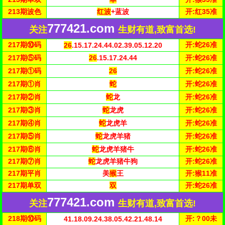
213
期波色
红波
+蓝波
开:
红35准
777421.com
关注
生财有道,致富首选!
217
期⑩码
开:
蛇26准
26
.15.17.24.44.02.39.05.12.20
217
期⑤
码
26
.15.17.24.44
开:
蛇26准
217
期①码
26
开:
蛇26准
217
期①肖
蛇
开:
蛇26准
217
期②肖
蛇
龙
开:
蛇26准
217
期③肖
蛇
龙虎
开:
蛇26准
217
期④肖
蛇
龙虎羊
开:
蛇26准
217
期⑤肖
蛇
龙虎羊猪
开:
蛇26准
217
期⑥肖
蛇
龙虎羊猪牛
开:
蛇26准
217
期⑦肖
蛇
龙虎羊猪牛狗
开:
蛇26准
217
期平肖
美
猴
王
开:
猴11准
217
期单双
双
开:
蛇26准
777421.com
关注
生财有道,致富首选!
218
期⑩码
开:
？00未
41.18.09.24.38.05.42.21.48.14