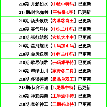
218期:
月影如水【
⑴波中特码
】已更新
218期:
时光如梭【
平特爆3.字
】已更新
218期:
汤头歌诀【
内幕③肖王
】已更新
218期:
喜气洋洋【
⑴头主⑴码
】已更新
218期:
张灯结彩【
玄机大小中
】已更新
218期:
星河耀眼【
⒈码加⒋码
】已更新
218期:
金风送爽【
⑴肖主⑴码
】已更新
218期:
歌尽倾君【
㈠码爆平特
】已更新
218期:
翠绿山川【
家野各二肖
】已更新
218期:
多谋善断【
极品单双王
】已更新
218期:
从容不迫【
1.尾爆中特
】已更新
218期:
神彩奕奕【
主半波中特
】已更新
218期:
鬼斧神工【
三期必出特
】已更新