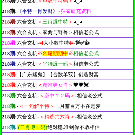
218期
:
六合玄机
＜单双中特码＞
◕‿◕
218期
:
《平特一肖发财》
~独家研究资料
218期
:
六合玄机
＜
三肖爆中特
＞
◕‿◕
218期
:
六合玄机
＜
家禽与野兽
＞
相信老公式
218期
:
六合玄机
-
⇉
大小数中特
⇇
-💯✅👍
218期
:
六合玄机
※
⒉尾期期中
※
相信老公式
218期
:
六合玄机
＜
平特爆一码
＞
相信老公式
218期
:
【广东赌鬼】【合数单双】创造财富
218期
:
六合玄机
＜
精准男女肖
＞
💖💗💓
218期
:
六合玄机
-
＜
必中１２码
＞
-
相信老公式
218期
:-
＜一句解平特＞
→月赚百万不在是梦
218期:
六合玄机
-
＜精选㊣六肖＞
-
相信老公式
218期
:
(二肖博１码)
绝对稳,准到你不敢相信