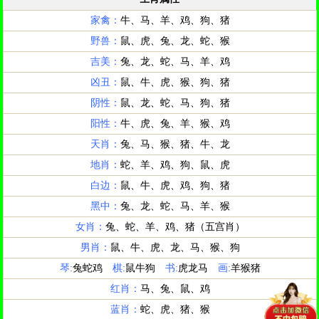
家禽：
牛、马、羊、鸡、狗、猪
野兽：
鼠、虎、兔、龙、蛇、猴
吉美：
兔、龙、蛇、马、羊、鸡
凶丑：
鼠、牛、虎、猴、狗、猪
阴性：
鼠、龙、蛇、马、狗、猪
阳性：
牛、虎、兔、羊、猴、鸡
天肖：
兔、马、猴、猪、牛、龙
地肖：
蛇、羊、鸡、狗、鼠、虎
白边：
鼠、牛、虎、鸡、狗、猪
黑中：
兔、龙、蛇、马、羊、猴
女肖：
兔、蛇、羊、鸡、猪（五宫肖）
男肖：
鼠、牛、虎、龙、马、猴、狗
琴:
兔蛇鸡
棋:
鼠牛狗
书:
虎龙马
画:
羊猴猪
红肖：
马、兔、鼠、鸡
蓝肖：
蛇、虎、猪、猴