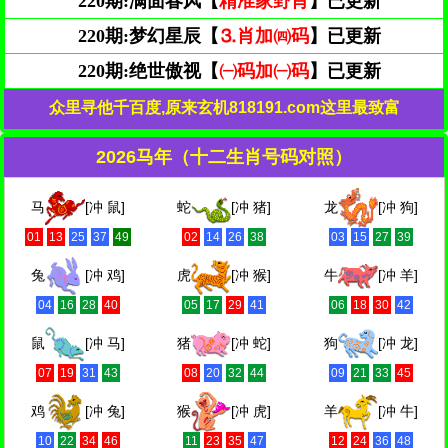
220期:
满面春风【
精准家野肖
】已更新
220期:
梦幻星辰【
⒊肖加㈣码
】已更新
220期:
绝世傲视【
㈠码加㈠码
】已更新
众里寻他千百度,原来玄机818191.com这里最致富
2026马年（十二生肖号码对照）
马
[冲 鼠]
蛇
[冲 猪]
龙
[冲 狗]
01
13
25
37
49
02
14
26
38
03
15
27
39
兔
[冲 鸡]
虎
[冲 猴]
牛
[冲 羊]
04
16
28
40
05
17
29
41
06
18
30
42
鼠
[冲 马]
猪
[冲 蛇]
狗
[冲 龙]
07
19
31
43
08
20
32
44
09
21
33
45
鸡
[冲 兔]
猴
[冲 虎]
羊
[冲 牛]
10
22
34
46
11
23
35
47
12
24
36
48