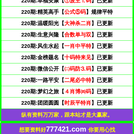
220期:幸福安康【
①波主⒈码
】已更新
220期:精英高手【
公式⑤码
】规律平特
220期:温暖阳光【
大神杀二肖
】已更新
220期:生意兴隆【
合数单与双
】已更新
220期:风生水起【
一肖中平特
】已更新
220期:金榜题名【
十码特来见
】已更新
220期:微信公开【
㈡码防⒊码
】已更新
220期:一路平安【
二尾必中特
】已更新
220期:梦幻之旅【
４肖博㈣码
】已更新
220期:团团圆圆【
时辰平特肖
】已更新
纵有资料万万家，跟本站才是大赢家。
777421.com
想要资料好
你要用心找