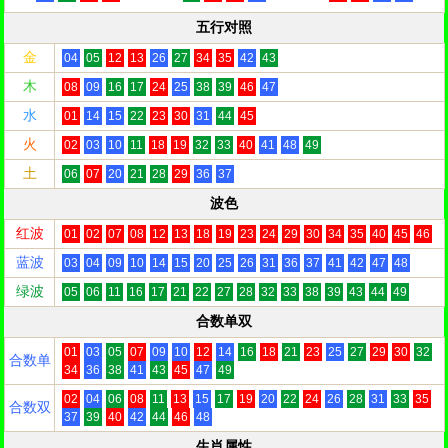
五行对照
金
04
05
12
13
26
27
34
35
42
43
木
08
09
16
17
24
25
38
39
46
47
水
01
14
15
22
23
30
31
44
45
火
02
03
10
11
18
19
32
33
40
41
48
49
土
06
07
20
21
28
29
36
37
波色
红波
01
02
07
08
12
13
18
19
23
24
29
30
34
35
40
45
46
蓝波
03
04
09
10
14
15
20
25
26
31
36
37
41
42
47
48
绿波
05
06
11
16
17
21
22
27
28
32
33
38
39
43
44
49
合数单双
01
03
05
07
09
10
12
14
16
18
21
23
25
27
29
30
32
合数单
34
36
38
41
43
45
47
49
02
04
06
08
11
13
15
17
19
20
22
24
26
28
31
33
35
合数双
37
39
40
42
44
46
48
生肖属性