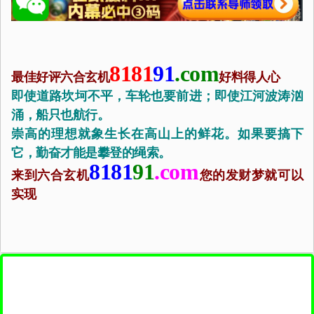
8181
91
.com
最佳好评六合玄机
好料得人心
即使道路坎坷不平，车轮也要前进；即使江河波涛汹
涌，船只也航行。
崇高的理想就象生长在高山上的鲜花。如果要搞下
它，勤奋才能是攀登的绳索。
8181
91
.com
来到六合玄机
您的发财梦就可以
实现