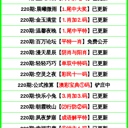
220期:晨曦微雨【
1.尾中大奖
】已更新
220期:金玉满堂【
⒈肖加⒉码
】已更新
220期:温馨夜晚【
⒈尾中平特
】已更新
220期:百万论坛【
平特一肖
】免费公开
220期:漫天星辰【
阴肖与阳肖
】已更新
220期:轻轻巧巧【
单双中特码
】已更新
220期:空灵之夜【
彩民十一码
】已更新
220期:公式推算【
澳彩宝典①码
】铲庄中
220期:快乐小兔【
⒊肖加⒊码
】已更新
220期:朝霞映山【
⑵行防②码
】已更新
220期:夙夜梦寤【
成语解平特
】已更新