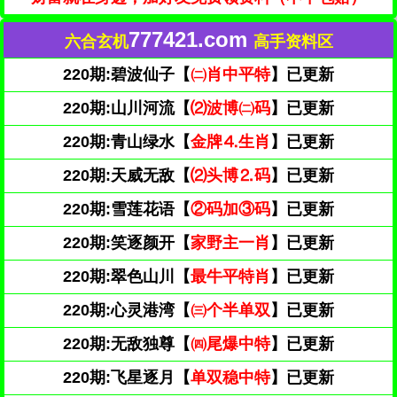
777421.com
六合玄机
高手资料区
220期:碧波仙子【
㈡肖中平特
】已更新
220期:山川河流【
⑵波博㈡码
】已更新
220期:青山绿水【
金牌⒋生肖
】已更新
220期:天威无敌【
⑵头博⒉码
】已更新
220期:雪莲花语【
②码加③码
】已更新
220期:笑逐颜开【
家野主一肖
】已更新
220期:翠色山川【
最牛平特肖
】已更新
220期:心灵港湾【
㈢个半单双
】已更新
220期:无敌独尊【
㈣尾爆中特
】已更新
220期:飞星逐月【
单双稳中特
】已更新