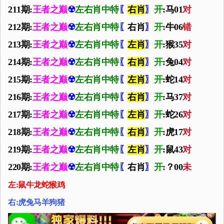
211期:
王者之巅
☢
左右肖中特
〖
右肖
〗
开
:马01
对
212期:
王者之巅
☢
左右肖中特
〖
右肖
〗
开
:牛06
错
213期:
王者之巅
☢
左右肖中特
〖
左肖
〗
开
:猴35
对
214期:
王者之巅
☢
左右肖中特
〖
右肖
〗
开
:兔04
对
215期:
王者之巅
☢
左右肖中特
〖
左肖
〗
开
:蛇14
对
216期:
王者之巅
☢
左右肖中特
〖
右肖
〗
开
:马37
对
217期:
王者之巅
☢
左右肖中特
〖
左肖
〗
开
:蛇26
对
218期:
王者之巅
☢
左右肖中特
〖
右肖
〗
开
:虎17
对
219期:
王者之巅
☢
左右肖中特
〖
左肖
〗
开
:鼠43
对
220期:
王者之巅
☢
左右肖中特
〖
右肖
〗
开
:？00
未
左:鼠牛龙蛇猴鸡
右:虎兔马羊狗猪